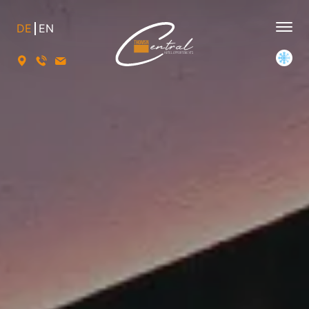
DE
EN